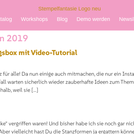
talog
Workshops
Blog
Demo werden
Newsl
on 2019
gsbox mit Video-Tutorial
 für alle! Da nun einige auch mitmachen, die nur ein Ins
ll warten sicherlich wieder zauberhafte Ideen zum Thema
alb, weil sie […]
e“ vergriffen waren! Und bisher habe ich sie noch gar nich
Aber vielleicht hast Du die Stanzformen ja ergattern könn