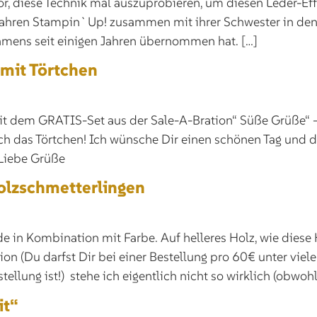
r, diese Technik mal auszuprobieren, um diesen Leder-E
 Jahren Stampin`Up! zusammen mit ihrer Schwester in den
hmens seit einigen Jahren übernommen hat. […]
mit Törtchen
it dem GRATIS-Set aus der Sale-A-Bration“ Süße Grüße“ – 
ch das Törtchen! Ich wünsche Dir einen schönen Tag und d
 Liebe Grüße
olzschmetterlingen
de in Kombination mit Farbe. Auf helleres Holz, wie diese
ion (Du darfst Dir bei einer Bestellung pro 60€ unter vi
llung ist!) stehe ich eigentlich nicht so wirklich (obwohl
it“