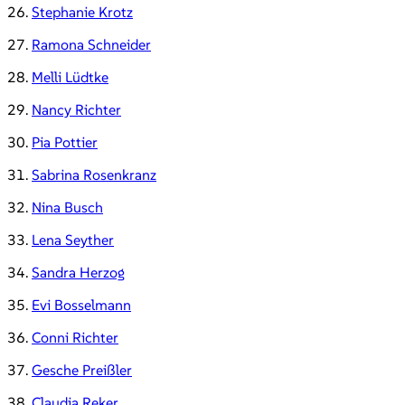
26.
Stephanie Krotz
27.
Ramona Schneider
28.
Melli Lüdtke
29.
Nancy Richter
30.
Pia Pottier
31.
Sabrina Rosenkranz
32.
Nina Busch
33.
Lena Seyther
34.
Sandra Herzog
35.
Evi Bosselmann
36.
Conni Richter
37.
Gesche Preißler
38.
Claudia Reker