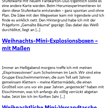
Stufenkarte mit neuem Farbkarton-Duo Eigentlich sollte es
eine andere Karte werden. Beim Herumexperimentieren ist
dann diese Stufenkarte entstanden – ganz spontan und ohne
Plan. Die Idee mit den Wegweiser kam mir irgendwie und ich
finde es wirklich nett. Den Hintergrund habe ich mit der
Prägeform „Gemalte Bäume“ geprägt. Das dabei das Weiß
durchblitzt, liegt an […]
Weihnachts-Mini-Explosionsboxen –
mit Maßen
Immer an Heiligabend morgens treffe ich mit meinen
„Eisprinzessinnen“ zum Schwimmen im Lech. Wir sind eine
Gruppe Eisschwimmerinnen, die zum Teil seit Jahren
gemeinsam Klettern – meine Klettermädels, die einen
Großteil von uns vor ein paar Jahren „angesteckt“ haben mit
Eisschimmen, was ich anfangs als völlig verrückt abgetan
habe. Jetzt bin ich im fünften Jahr […]
Weihnachtliche Mini-Versandtasche