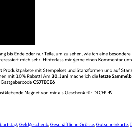
g bis Ende oder nur Teile, um zu sehen, wie ich eine besondere 
nteressiert mich sehr! Hinterlass mir gerne einen Kommentar unt
t
Produktpakete mit Stempelset und Stanzformen und auf Stanz-
hinen mit 10% Rabatt! Am
30. Juni
mache ich die
letzte Sammelbe
en Gastgebercode
CSJTECE6
lbstklebende Magnet von mir als Geschenk für DICH! 🎁
burtstag
,
Geldgeschenk
,
Geschäftliche Grüsse
,
Gutscheinkarte
,