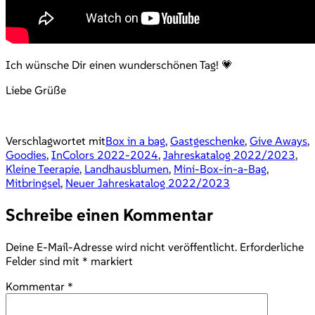
Ich wünsche Dir einen wunderschönen Tag! 💗
Liebe Grüße
Verschlagwortet mit
Box in a bag
,
Gastgeschenke
,
Give Aways
,
Goodies
,
InColors 2022-2024
,
Jahreskatalog 2022/2023
,
Kleine Teerapie
,
Landhausblumen
,
Mini-Box-in-a-Bag
,
Mitbringsel
,
Neuer Jahreskatalog 2022/2023
Schreibe einen Kommentar
Deine E-Mail-Adresse wird nicht veröffentlicht.
Erforderliche
Felder sind mit
*
markiert
Kommentar
*