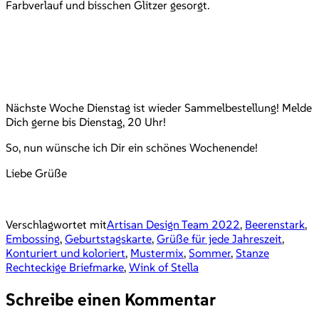
Farbverlauf und bisschen Glitzer gesorgt.
Nächste Woche Dienstag ist wieder Sammelbestellung! Melde
Dich gerne bis Dienstag, 20 Uhr!
So, nun wünsche ich Dir ein schönes Wochenende!
Liebe Grüße
Verschlagwortet mit
Artisan Design Team 2022
,
Beerenstark
,
Embossing
,
Geburtstagskarte
,
Grüße für jede Jahreszeit
,
Konturiert und koloriert
,
Mustermix
,
Sommer
,
Stanze
Rechteckige Briefmarke
,
Wink of Stella
Schreibe einen Kommentar