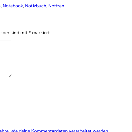
e
,
Notebook
,
Notizbuch
,
Notizen
elder sind mit
*
markiert
fahre, wie deine Kommentardaten verarbeitet werden.