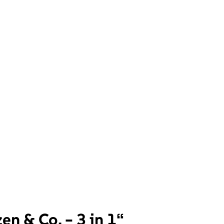
n & Co. – 3 in 1“