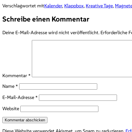
Verschlagwortet mit
Kalender
,
Klappbox
,
Kreative Tage
,
Magnet
Schreibe einen Kommentar
Deine E-Mail-Adresse wird nicht veröffentlicht.
Erforderliche F
Kommentar
*
Name
*
E-Mail-Adresse
*
Website
Diese Website verwendet Akismet, um Spam zu reduzieren.
Er