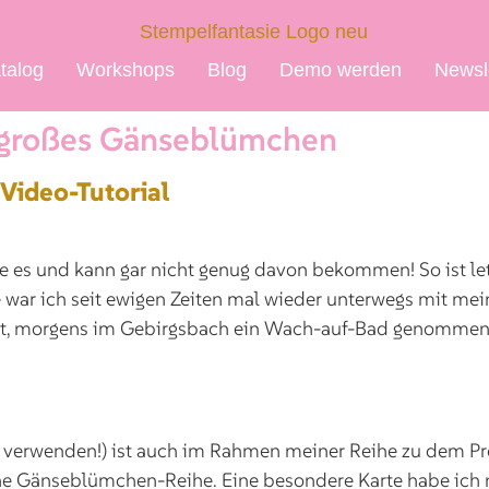
talog
Workshops
Blog
Demo werden
Newsl
lgroßes Gänseblümchen
Video-Tutorial
ebe es und kann gar nicht genug davon bekommen! So ist l
 ich seit ewigen Zeiten mal wieder unterwegs mit mein
cht, morgens im Gebirgsbach ein Wach-auf-Bad genommen, h
cht verwenden!) ist auch im Rahmen meiner Reihe zu dem 
 Gänseblümchen-Reihe. Eine besondere Karte habe ich no