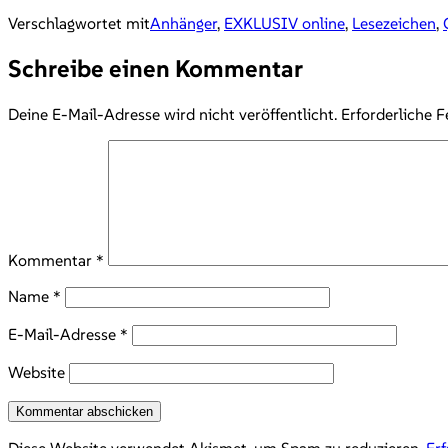
Verschlagwortet mit
Anhänger
,
EXKLUSIV online
,
Lesezeichen
,
Schreibe einen Kommentar
Deine E-Mail-Adresse wird nicht veröffentlicht.
Erforderliche F
Kommentar
*
Name
*
E-Mail-Adresse
*
Website
Diese Website verwendet Akismet, um Spam zu reduzieren.
Er