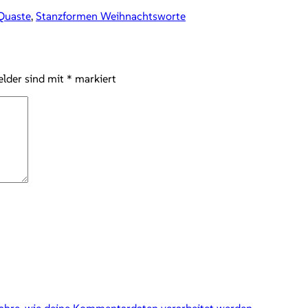
Quaste
,
Stanzformen Weihnachtsworte
elder sind mit
*
markiert
fahre, wie deine Kommentardaten verarbeitet werden.