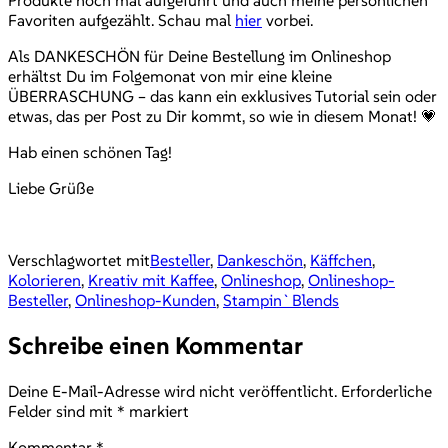
Favoriten aufgezählt. Schau mal
hier
vorbei.
Als DANKESCHÖN für Deine Bestellung im Onlineshop
erhältst Du im Folgemonat von mir eine kleine
ÜBERRASCHUNG – das kann ein exklusives Tutorial sein oder
etwas, das per Post zu Dir kommt, so wie in diesem Monat! 💗
Hab einen schönen Tag!
Liebe Grüße
Verschlagwortet mit
Besteller
,
Dankeschön
,
Käffchen
,
Kolorieren
,
Kreativ mit Kaffee
,
Onlineshop
,
Onlineshop-
Besteller
,
Onlineshop-Kunden
,
Stampin`Blends
Schreibe einen Kommentar
Deine E-Mail-Adresse wird nicht veröffentlicht.
Erforderliche
Felder sind mit
*
markiert
Kommentar
*