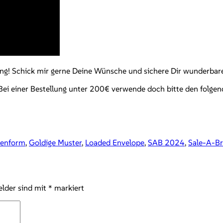
ung! Schick mir gerne Deine Wünsche und sichere Dir wunderb
 Bei einer Bestellung unter 200€ verwende doch bitte den folg
tenform
,
Goldige Muster
,
Loaded Envelope
,
SAB 2024
,
Sale-A-Br
elder sind mit
*
markiert