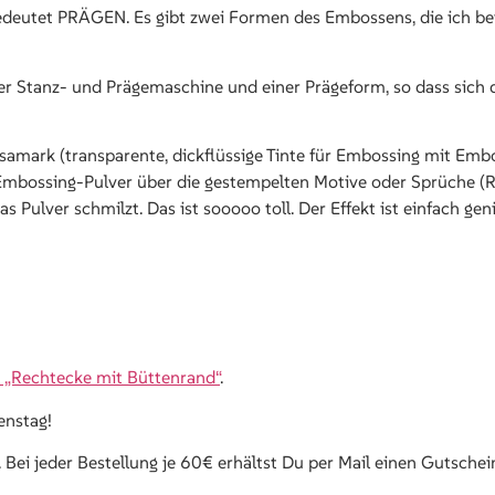
edeutet PRÄGEN. Es gibt zwei Formen des Embossens, die ich be
r Stanz- und Prägemaschine und einer Prägeform, so dass sich da
amark (transparente, dickflüssige Tinte für Embossing mit Emb
bossing-Pulver über die gestempelten Motive oder Sprüche (Res
s Pulver schmilzt. Das ist sooooo toll. Der Effekt ist einfach gen
 „Rechtecke mit Büttenrand“
.
enstag!
. Bei jeder Bestellung je 60€ erhältst Du per Mail einen Gutsche