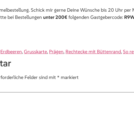
elbestellung. Schick mir gerne Deine Wünsche bis 20 Uhr per M
itte bei Bestellungen
unter 200€
folgenden Gastgebercode:
R9W
,
Erdbeeren
,
Grusskarte
,
Prägen
,
Rechtecke mit Büttenrand
,
So re
tar
rforderliche Felder sind mit
*
markiert