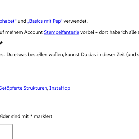
phabet“
und
„Basics mit Pep“
verwendet.
 auf meinem Account
Stempelfantasie
vorbei – dort habe ich alle 
💗
test Du etwas bestellen wollen, kannst Du das in dieser Zeit (un
Getöpferte Strukturen
,
InstaHop
elder sind mit
*
markiert