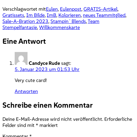
Verschlagwortet mit
Eulen
,
Eulenpost
,
GRATIS-Artikel
,
Gratissets
,
Im Bilde
,
ImB
,
Kolorieren
,
neues Teammitglied
,
Sale-A-Bration 2023
,
Stampin`Blends
,
Team
Stempelfantasie
,
Willkommenskarte
Eine Antwort
Candyce Rude
sagt:
5. Januar 2023 um 01:53 Uhr
Very cute card!
Antworten
Schreibe einen Kommentar
Deine E-Mail-Adresse wird nicht veröffentlicht.
Erforderliche
Felder sind mit
*
markiert
Kommentar
*