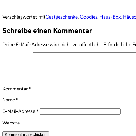
Verschlagwortet mit
Gastgeschenke
,
Goodies
,
Haus-Box
,
Häus
Schreibe einen Kommentar
Deine E-Mail-Adresse wird nicht veröffentlicht.
Erforderliche F
Kommentar
*
Name
*
E-Mail-Adresse
*
Website