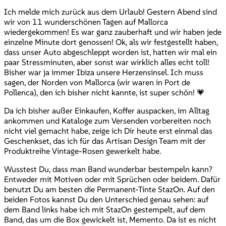
Ich melde mich zurück aus dem Urlaub! Gestern Abend sind
wir von 11 wunderschönen Tagen auf Mallorca
wiedergekommen! Es war ganz zauberhaft und wir haben jede
einzelne Minute dort genossen! Ok, als wir festgestellt haben,
dass unser Auto abgeschleppt worden ist, hatten wir mal ein
paar Stressminuten, aber sonst war wirklich alles echt toll!
Bisher war ja immer Ibiza unsere Herzensinsel. Ich muss
sagen, der Norden von Mallorca (wir waren in Port de
Pollenca), den ich bisher nicht kannte, ist super schön! 💗
Da ich bisher außer Einkaufen, Koffer auspacken, im Alltag
ankommen und Kataloge zum Versenden vorbereiten noch
nicht viel gemacht habe, zeige ich Dir heute erst einmal das
Geschenkset, das ich für das Artisan Design Team mit der
Produktreihe Vintage-Rosen gewerkelt habe.
Wusstest Du, dass man Band wunderbar bestempeln kann?
Entweder mit Motiven oder mit Sprüchen oder beidem. Dafür
benutzt Du am besten die Permanent-Tinte StazOn. Auf den
beiden Fotos kannst Du den Unterschied genau sehen: auf
dem Band links habe ich mit StazOn gestempelt, auf dem
Band, das um die Box gewickelt ist, Memento. Da ist es nicht