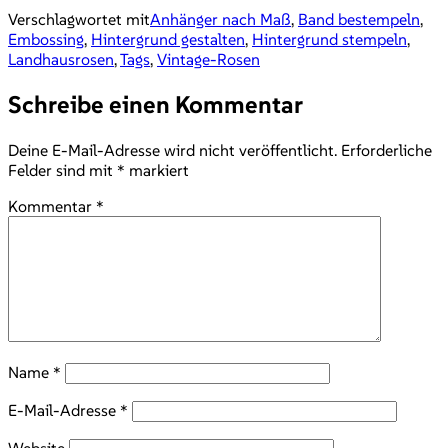
Verschlagwortet mit
Anhänger nach Maß
,
Band bestempeln
,
Embossing
,
Hintergrund gestalten
,
Hintergrund stempeln
,
Landhausrosen
,
Tags
,
Vintage-Rosen
Schreibe einen Kommentar
Deine E-Mail-Adresse wird nicht veröffentlicht.
Erforderliche
Felder sind mit
*
markiert
Kommentar
*
Name
*
E-Mail-Adresse
*
Website