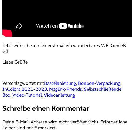
Jetzt wünsche ich Dir erst mal ein wunderbares WE! Genieß
es!
Liebe Grüße
Verschlagwortet mit
Bastelanleitung
,
Bonbon-Verpackung
,
InColors 2021-2023
,
MagInk-Friends
,
Selbstschließende
Box
,
Video-Tutorial
,
Videoanleitung
Schreibe einen Kommentar
Deine E-Mail-Adresse wird nicht veröffentlicht.
Erforderliche
Felder sind mit
*
markiert