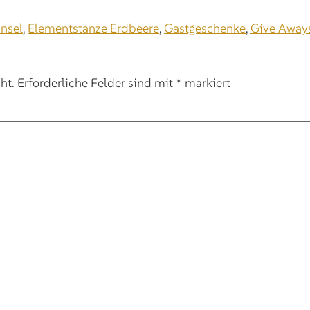
nsel
,
Elementstanze Erdbeere
,
Gastgeschenke
,
Give Away
ht.
Erforderliche Felder sind mit
*
markiert