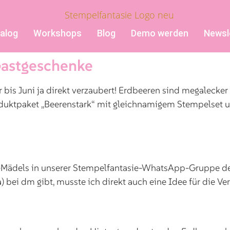
alog
Workshops
Blog
Demo werden
Newsl
 Gastgeschenke
 bis Juni ja direkt verzaubert! Erdbeeren sind megalecke
Produktpaket „Beerenstark“ mit gleichnamigem Stempelset
-Mädels in unserer Stempelfantasie-WhatsApp-Gruppe de
a) bei dm gibt, musste ich direkt auch eine Idee für die 