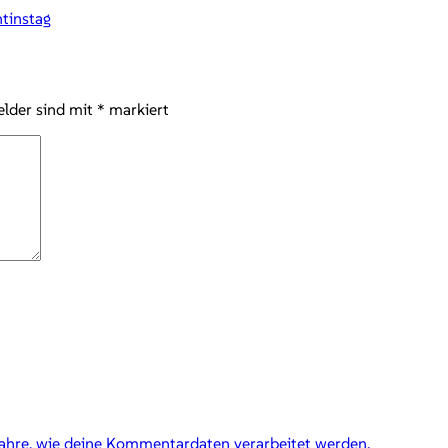
ntinstag
elder sind mit
*
markiert
fahre, wie deine Kommentardaten verarbeitet werden.