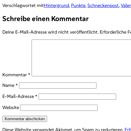
Verschlagwortet mit
Hintergrund
,
Punkte
,
Schneckenpost
,
Vale
Schreibe einen Kommentar
Deine E-Mail-Adresse wird nicht veröffentlicht.
Erforderliche F
Kommentar
*
Name
*
E-Mail-Adresse
*
Website
Diese Website verwendet Akismet, um Spam zu reduzieren.
Er