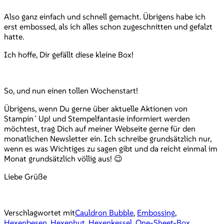
Also ganz einfach und schnell gemacht. Übrigens habe ich
erst embossed, als ich alles schon zugeschnitten und gefalzt
hatte.
Ich hoffe, Dir gefällt diese kleine Box!
So, und nun einen tollen Wochenstart!
Übrigens, wenn Du gerne über aktuelle Aktionen von
Stampin`Up! und Stempelfantasie informiert werden
möchtest, trag Dich auf meiner Webseite gerne für den
monatlichen Newsletter ein. Ich schreibe grundsätzlich nur,
wenn es was Wichtiges zu sagen gibt und da reicht einmal im
Monat grundsätzlich völlig aus! 😉
Liebe Grüße
Verschlagwortet mit
Cauldron Bubble
,
Embossing
,
Hexenbesen
,
Hexenhut
,
Hexenkessel
,
One-Sheet-Box