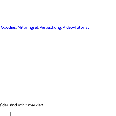
,
Goodies
,
Mitbringsel
,
Verpackung
,
Video-Tutorial
elder sind mit
*
markiert