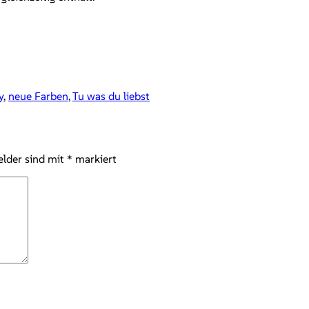
y
,
neue Farben
,
Tu was du liebst
elder sind mit
*
markiert