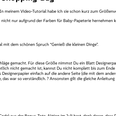
 In meinem Video-Tutorial habe ich sie schon kurz zum Größenve
n nicht nur aufgrund der Farben für Baby-Papeterie hernehmen k
l mit dem schönen Spruch “Genieß die kleinen Dinge”.
schläge gemacht. Für diese Größe nimmst Du ein Blatt Designer
tlich nicht gemacht ist, kannst Du nicht komplett bis zum Ende 
 Designerpapier einfach auf die andere Seite (die mit dem ander
, das war so verständlich. ? Ansonsten gilt die gleiche Anleitung
de) aus der Bonus-Tage-Aktion im Juli hast, denk daran, dass Du