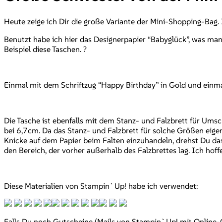
Heute zeige ich Dir die große Variante der Mini-Shopping-Bag.
Benutzt habe ich hier das Designerpapier “Babyglück”, was ma
Beispiel diese Taschen. ?
Einmal mit dem Schriftzug “Happy Birthday” in Gold und einma
Die Tasche ist ebenfalls mit dem Stanz- und Falzbrett für Um
bei 6,7cm. Da das Stanz- und Falzbrett für solche Größen eigen
Knicke auf dem Papier beim Falten einzuhandeln, drehst Du das
den Bereich, der vorher außerhalb des Falzbrettes lag. Ich hoffe
Diese Materialien von Stampin`Up! habe ich verwendet:
Falls Du noch Gutscheine (Mails von Stampin`Up! mit Online-Co