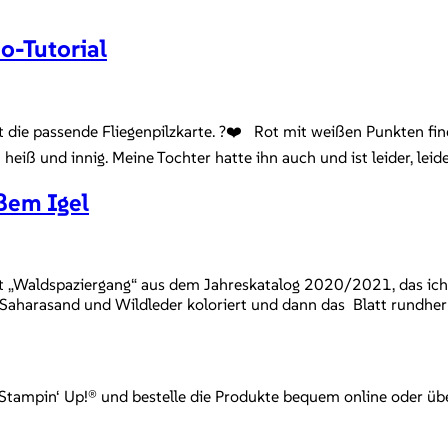
o-Tutorial
mt die passende Fliegenpilzkarte. ?❤️ Rot mit weißen Punkten f
 heiß und innig. Meine Tochter hatte ihn auch und ist leider, l
ßem Igel
set „Waldspaziergang“ aus dem Jahreskatalog 2020/2021, das ich 
 Saharasand und Wildleder koloriert und dann das Blatt rundh
mpin‘ Up!® und bestelle die Produkte bequem online oder über mi