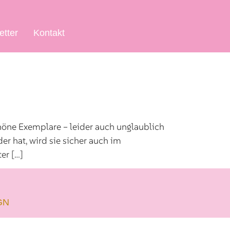
etter
Kontakt
höne Exemplare – leider auch unglaublich
er hat, wird sie sicher auch im
er […]
GN