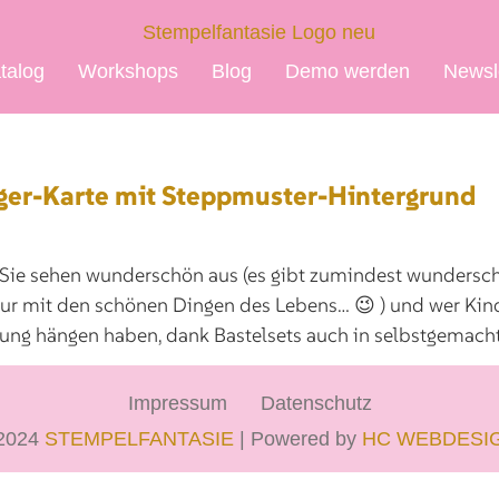
talog
Workshops
Blog
Demo werden
Newsl
ger-Karte mit Steppmuster-Hintergrund
 Sie sehen wunderschön aus (es gibt zumindest wundersc
 nur mit den schönen Dingen des Lebens… 😉 ) und wer Kind
ung hängen haben, dank Bastelsets auch in selbstgemacht
Impressum
Datenschutz
2024
STEMPELFANTASIE
| Powered by
HC WEBDESI