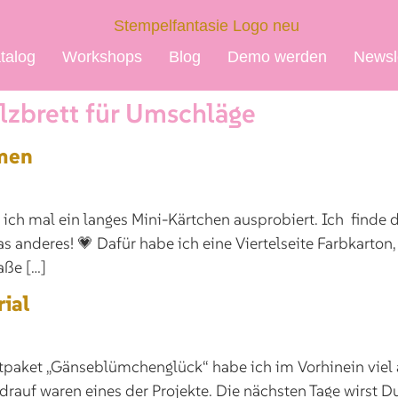
talog
Workshops
Blog
Demo werden
Newsl
lzbrett für Umschläge
rmen
be ich mal ein langes Mini-Kärtchen ausprobiert. Ich fin
as anderes! 💗 Dafür habe ich eine Viertelseite Farbkarto
aße […]
ial
et „Gänseblümchenglück“ habe ich im Vorhinein viel aus
drauf waren eines der Projekte. Die nächsten Tage wirst 