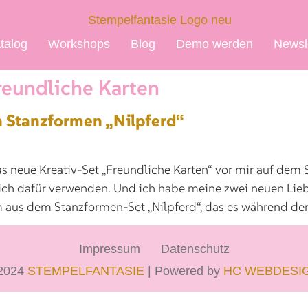
talog
Workshops
Blog
Demo werden
Newsl
reundliche Karten
n Stanzformen „Nilpferd“
as neue Kreativ-Set „Freundliche Karten“ vor mir auf dem 
ch dafür verwenden. Und ich habe meine zwei neuen Lieb
aus dem Stanzformen-Set „Nilpferd“, das es während der S
Impressum
Datenschutz
2024
STEMPELFANTASIE
| Powered by
HC WEBDESI