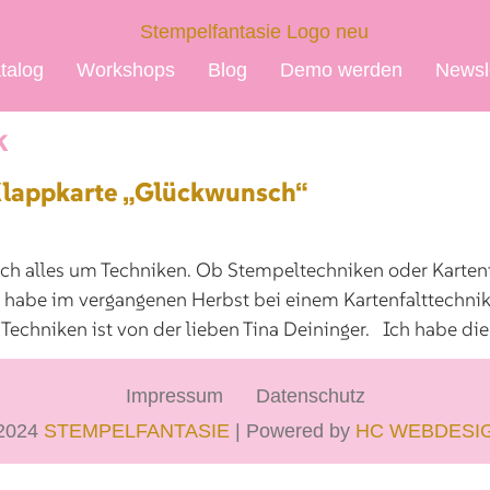
talog
Workshops
Blog
Demo werden
Newsl
k
Klappkarte „Glückwunsch“
 sich alles um Techniken. Ob Stempeltechniken oder Karten
h habe im vergangenen Herbst bei einem Kartenfalttechn
 Techniken ist von der lieben Tina Deininger. Ich habe die
Impressum
Datenschutz
2024
STEMPELFANTASIE
| Powered by
HC WEBDESI