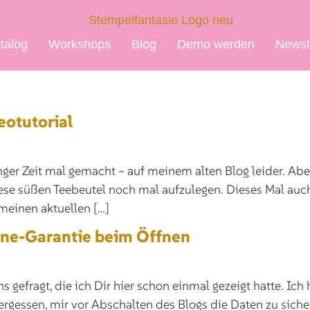
talog
Workshops
Blog
Demo werden
Newsl
eotutorial
anger Zeit mal gemacht – auf meinem alten Blog leider. Ab
diese süßen Teebeutel noch mal aufzulegen. Dieses Mal auc
meinen aktuellen […]
une-Garantie beim Öffnen
gefragt, die ich Dir hier schon einmal gezeigt hatte. Ich 
vergessen, mir vor Abschalten des Blogs die Daten zu sich