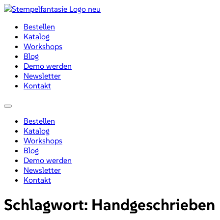
Zum
Inhalt
Bestellen
wechseln
Katalog
Workshops
Blog
Demo werden
Newsletter
Kontakt
Menü
Bestellen
Katalog
Workshops
Blog
Demo werden
Newsletter
Kontakt
Schlagwort:
Handgeschrieben