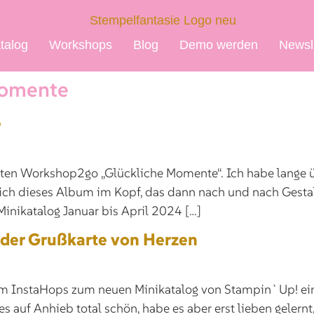
talog
Workshops
Blog
Demo werden
Newsl
Momente
e
zten Workshop2go „Glückliche Momente“. Ich habe lange üb
dlich dieses Album im Kopf, das dann nach und nach Gest
nikatalog Januar bis April 2024 […]
oder Grußkarte von Herzen
eam InstaHops zum neuen Minikatalog von Stampin`Up! ein
 auf Anhieb total schön, habe es aber erst lieben gelernt, 