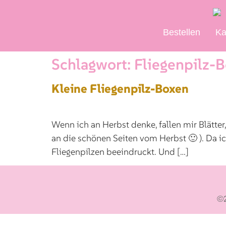
Bestellen
Ka
Schlagwort:
Fliegenpilz-
Kleine Fliegenpilz-Boxen
Wenn ich an Herbst denke, fallen mir Blätt
an die schönen Seiten vom Herbst 🙂 ). Da i
Fliegenpilzen beeindruckt. Und […]
©