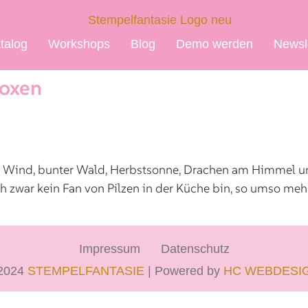
talog
Workshops
Blog
Demo werden
Newsl
Boxen
er, Wind, bunter Wald, Herbstsonne, Drachen am Himmel u
ch zwar kein Fan von Pilzen in der Küche bin, so umso meh
Impressum
Datenschutz
2024
STEMPELFANTASIE
| Powered by
HC WEBDESI