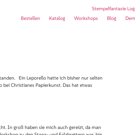
Bestellen
Katalog
Workshops
Blog
Dem
nden. Ein Leporello hatte ich bisher nur selten
 bei Christianes Papierkunst. Das hat etwas
ht. In groß haben sie mich auch gereizt, da man
orkshop zu den Stanz- und Falzbrettern war, bin