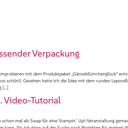
assender Verpackung
rumprobieren mit dem Produktpaket „Gänseblümchenglück“ entsta
oo schön!). Gesehen hatte ich die Idee mit dem runden Leporello
 […]
. Video-Tutorial
ren schon mal als Swap für eine Stampin`Up!-Veranstaltung gemac
 kann. Als ich dann auf der Suche nach Projekten für meinen W