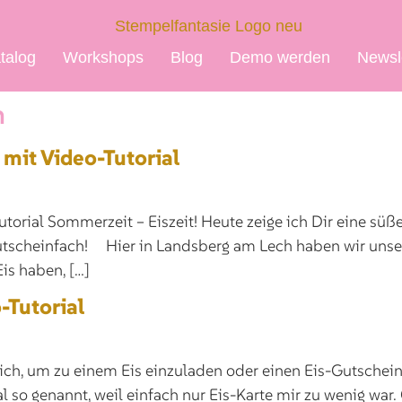
talog
Workshops
Blog
Demo werden
Newsl
n
 mit Video-Tutorial
utorial Sommerzeit – Eiszeit! Heute zeige ich Dir eine sü
utscheinfach! Hier in Landsberg am Lech haben wir unsere
is haben, […]
-Tutorial
ich, um zu einem Eis einzuladen oder einen Eis-Gutschein 
al so genannt, weil einfach nur Eis-Karte mir zu wenig war.