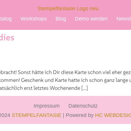
talog
Workshops
Blog
Demo werden
Newsl
dies
bracht! Sonst hätte ich Dir diese Karte schon viel eher g
kommen! Geschenk und Karte hatte ich schon ganz lange un
atsächlich erst letztes Wochenende […]
Impressum
Datenschutz
2024
STEMPELFANTASIE
| Powered by
HC WEBDESI