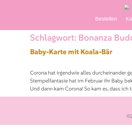
Bestellen
Ka
Schlagwort:
Bonanza Bud
Baby-Karte mit Koala-Bär
Corona hat irgendwie alles durcheinander ge
Stempelfantasie hat im Februar ihr Baby be
Und dann kam Corona! So kam es, dass ich t
©