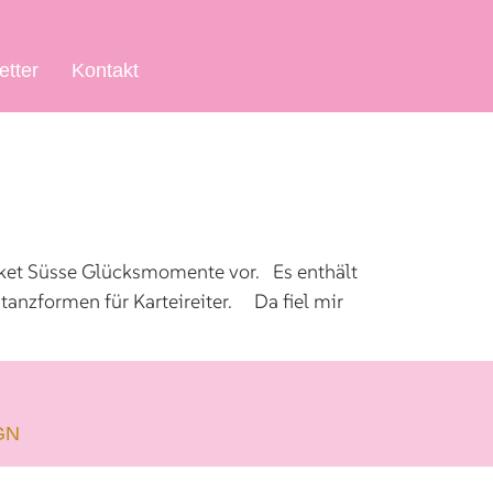
etter
Kontakt
ket Süsse Glücksmomente vor. Es enthält
tanzformen für Karteireiter. Da fiel mir
GN