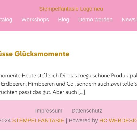
talog
Workshops
Blog
Demo werden
Newsl
Süsse Glücksmomente
omente Heute stelle ich Dir das mega schöne Produktpa
e Erdbeeren, Himbeeren und Co., sondern auch zwei tolle S
rüchten passt das gut. Aber auch […]
Impressum
Datenschutz
2024
STEMPELFANTASIE
| Powered by
HC WEBDESI