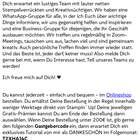
Dich erwartet ein lustiges Team mit lauter netten
Stempelverrückten und Kreativsüchtigen. Wir haben eine
WhatsApp-Gruppe für alle, in der ich Euch über wichtige
Dinge informiere, wir uns gegenseitig helfen und inspirieren
und eine Business-Gruppe für diejenigen, die ihr Geschäft
ausbauen möchten. Wir treffen uns regelmäßig in Zoom-
Meetings, tauschen uns aus, lachen viel und sind gemeinsam
kreativ. Auch persönliche Treffen finden immer wieder statt.
Und das Beste ist, jeder darf, keiner muss! Also melde Dich
gerne bei mir, wenn Du Interesse hast, Teil unseres Teams zu
werden!
Ich freue mich auf Dich! 💗
Du kannst jederzeit – einfach und bequem – im
Onlineshop
bestellen. Du erhältst Deine Bestellung in der Regel innerhalb
weniger Werktage direkt von Stampin`Up! Deine jeweiligen
Gratis-Prämien kannst Du am Ende der Bestellung dann
auswählen. Wenn Deine Bestellung unter 200€ ist, gib gerne
den folgenden
Gastgebercode
ein, dann erwartet Dich ein
exklusives Tutorial von mir als DANKESCHÖN im Folgemonat:
T2XHAJ4C