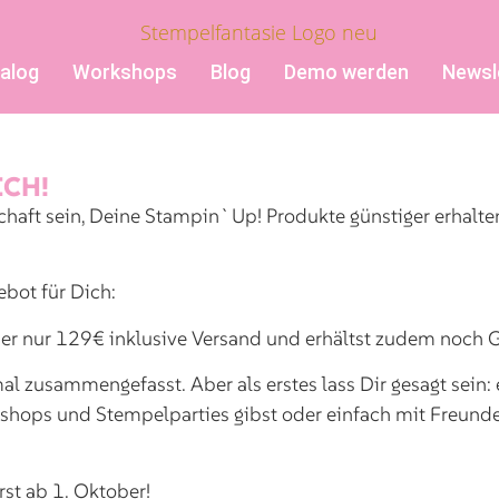
alog
Workshops
Blog
Demo werden
Newsl
ICH!
chaft sein, Deine Stampin`Up! Produkte günstiger erhalt
bot für Dich:
er nur 129€ inklusive Versand und erhältst zudem noch Ge
l zusammengefasst. Aber als erstes lass Dir gesagt sein: e
hops und Stempelparties gibst oder einfach mit Freunde
rst ab 1. Oktober!